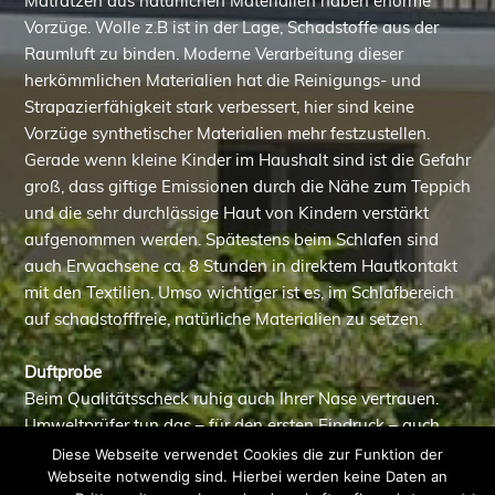
Matratzen aus natürlichen Materialien haben enorme
Vorzüge. Wolle z.B ist in der Lage, Schadstoffe aus der
Raumluft zu binden. Moderne Verarbeitung dieser
herkömmlichen Materialien hat die Reinigungs- und
Strapazierfähigkeit stark verbessert, hier sind keine
Vorzüge synthetischer Materialien mehr festzustellen.
Gerade wenn kleine Kinder im Haushalt sind ist die Gefahr
groß, dass giftige Emissionen durch die Nähe zum Teppich
und die sehr durchlässige Haut von Kindern verstärkt
aufgenommen werden. Spätestens beim Schlafen sind
auch Erwachsene ca. 8 Stunden in direktem Hautkontakt
mit den Textilien. Umso wichtiger ist es, im Schlafbereich
auf schadstofffreie, natürliche Materialien zu setzen.
Duftprobe
Beim Qualitätsscheck ruhig auch Ihrer Nase vertrauen.
Umweltprüfer tun das – für den ersten Eindruck – auch.
Diese Webseite verwendet Cookies die zur Funktion der
Webseite notwendig sind. Hierbei werden keine Daten an