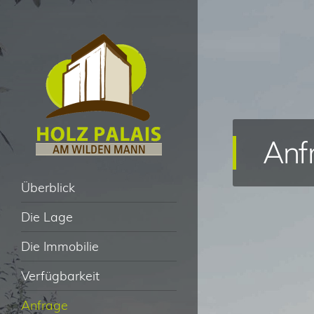
Anf
Holz Palais am Wilden
Navigation
Zum Inhalt springen
Überblick
Mann – Dresden
Die Lage
Die Immobilie
Verfügbarkeit
Anfrage